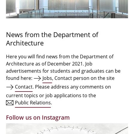
Bachelor Architecture
Bachelor Architecture+
Master Architecture Degree
News from the Department of
Architecture
Qualification profile
Semester Programme
Here you will find news from the Department of
Architecture as of December 2021. Job
Internationales
advertisements for students and graduates can be
found here:
Jobs
, Contact person on the site
Institutes
Contact
. Please address any comments on
current topics or job applications to the
Facilities
Public Relations
.
MBW | Modellbauwerkstatt
Follow us on Instagram
Alumni | cloud club