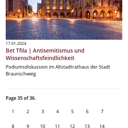
17.01.2024
Bet Tfila | Antisemitismus und
Wissenschaftsfeindlichkeit
Podiumsdiskussion im Altstadtrathaus der Stadt
Braunschweig
Page 35 of 36.
1
2
3
4
5
6
7
8
9
10
11
12
13
14