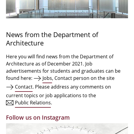
Bachelor Architecture
Bachelor Architecture+
Master Architecture Degree
News from the Department of
Architecture
Qualification profile
Semester Programme
Here you will find news from the Department of
Architecture as of December 2021. Job
Internationales
advertisements for students and graduates can be
found here:
Jobs
, Contact person on the site
Institutes
Contact
. Please address any comments on
current topics or job applications to the
Facilities
Public Relations
.
MBW | Modellbauwerkstatt
Follow us on Instagram
Alumni | cloud club