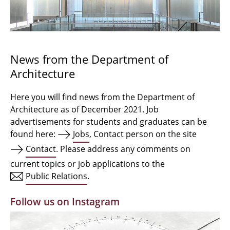
Bachelor Architecture
Bachelor Architecture+
Master Architecture Degree
News from the Department of
Architecture
Qualification profile
Semester Programme
Here you will find news from the Department of
Architecture as of December 2021. Job
Internationales
advertisements for students and graduates can be
found here:
Jobs
, Contact person on the site
Institutes
Contact
. Please address any comments on
current topics or job applications to the
Facilities
Public Relations
.
MBW | Modellbauwerkstatt
Follow us on Instagram
Alumni | cloud club