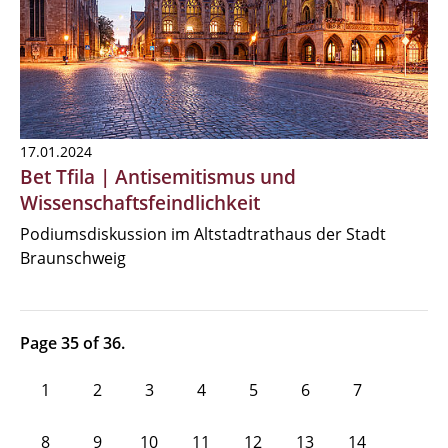
17.01.2024
Bet Tfila | Antisemitismus und
Wissenschaftsfeindlichkeit
Podiumsdiskussion im Altstadtrathaus der Stadt
Braunschweig
Page 35 of 36.
1
2
3
4
5
6
7
8
9
10
11
12
13
14