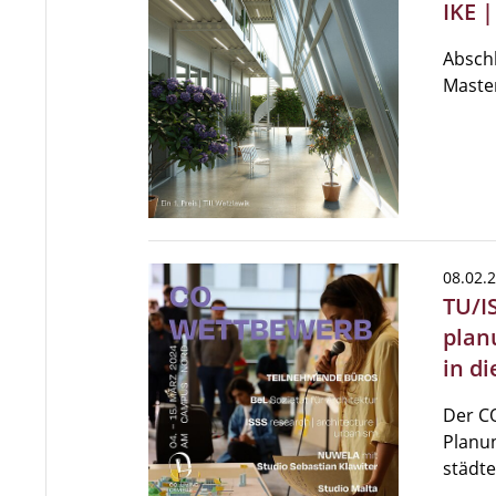
IKE 
Abschl
Maste
08.02.
TU/I
plan
in di
Der C
Planun
städt