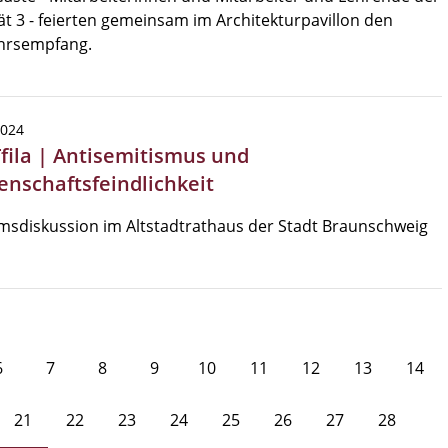
ät 3 - feierten gemeinsam im Architekturpavillon den
hrsempfang.
2024
Tfila | Antisemitismus und
enschaftsfeindlichkeit
sdiskussion im Altstadtrathaus der Stadt Braunschweig
6
7
8
9
10
11
12
13
14
21
22
23
24
25
26
27
28