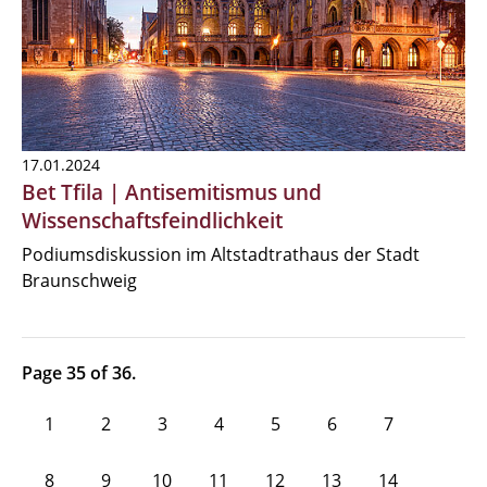
17.01.2024
Bet Tfila | Antisemitismus und
Wissenschaftsfeindlichkeit
Podiumsdiskussion im Altstadtrathaus der Stadt
Braunschweig
Page 35 of 36.
1
2
3
4
5
6
7
8
9
10
11
12
13
14