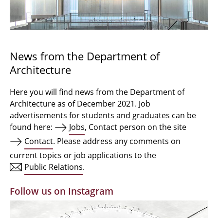
Bachelor Architecture
Bachelor Architecture+
Master Architecture Degree
News from the Department of
Architecture
Qualification profile
Semester Programme
Here you will find news from the Department of
Architecture as of December 2021. Job
Internationales
advertisements for students and graduates can be
found here:
Jobs
, Contact person on the site
Institutes
Contact
. Please address any comments on
current topics or job applications to the
Facilities
Public Relations
.
MBW | Modellbauwerkstatt
Follow us on Instagram
Alumni | cloud club