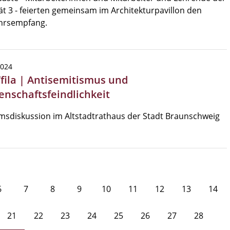
ät 3 - feierten gemeinsam im Architekturpavillon den
hrsempfang.
2024
Tfila | Antisemitismus und
enschaftsfeindlichkeit
sdiskussion im Altstadtrathaus der Stadt Braunschweig
6
7
8
9
10
11
12
13
14
21
22
23
24
25
26
27
28