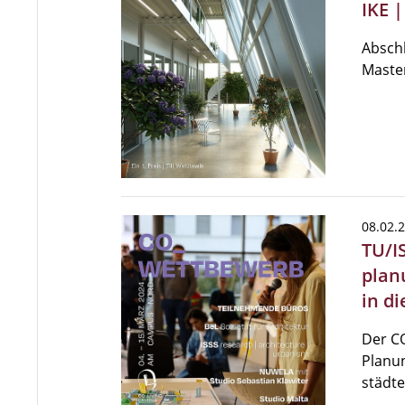
IKE 
Abschl
Maste
08.02.
TU/I
plan
in di
Der C
Planun
städt