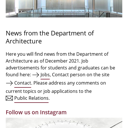
Bachelor Architecture
Bachelor Architecture+
Master Architecture Degree
News from the Department of
Architecture
Qualification profile
Semester Programme
Here you will find news from the Department of
Architecture as of December 2021. Job
Internationales
advertisements for students and graduates can be
found here:
Jobs
, Contact person on the site
Institutes
Contact
. Please address any comments on
current topics or job applications to the
Facilities
Public Relations
.
MBW | Modellbauwerkstatt
Follow us on Instagram
Alumni | cloud club