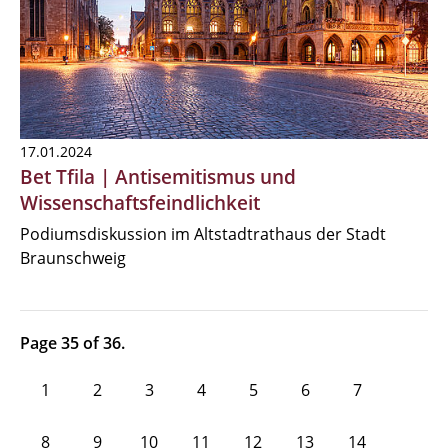
17.01.2024
Bet Tfila | Antisemitismus und
Wissenschaftsfeindlichkeit
Podiumsdiskussion im Altstadtrathaus der Stadt
Braunschweig
Page 35 of 36.
1
2
3
4
5
6
7
8
9
10
11
12
13
14