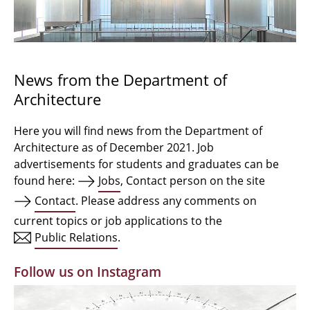
Bachelor Architecture
Bachelor Architecture+
Master Architecture Degree
News from the Department of
Architecture
Qualification profile
Semester Programme
Here you will find news from the Department of
Architecture as of December 2021. Job
Internationales
advertisements for students and graduates can be
found here:
Jobs
, Contact person on the site
Institutes
Contact
. Please address any comments on
current topics or job applications to the
Facilities
Public Relations
.
MBW | Modellbauwerkstatt
Follow us on Instagram
Alumni | cloud club