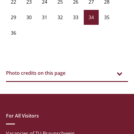
22
23
24
25
26
27
28
29
30
31
32
33
34
35
36
Photo credits on this page
For All Visitors
Vacancies of TU Braunschweig