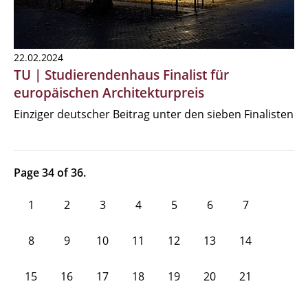
22.02.2024
TU | Studierendenhaus Finalist für
europäischen Architekturpreis
Einziger deutscher Beitrag unter den sieben Finalisten
Page 34 of 36.
1
2
3
4
5
6
7
8
9
10
11
12
13
14
15
16
17
18
19
20
21