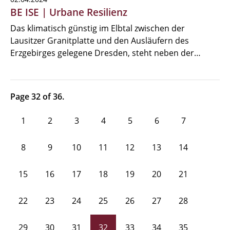
BE ISE | Urbane Resilienz
Das klimatisch günstig im Elbtal zwischen der
Lausitzer Granitplatte und den Ausläufern des
Erzgebirges gelegene Dresden, steht neben der…
Page 32 of 36.
1
2
3
4
5
6
7
8
9
10
11
12
13
14
15
16
17
18
19
20
21
22
23
24
25
26
27
28
29
30
31
32
33
34
35