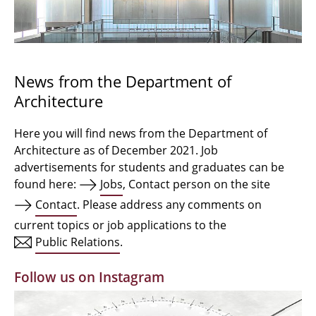
Bachelor Architecture
Bachelor Architecture+
Master Architecture Degree
News from the Department of
Architecture
Qualification profile
Semester Programme
Here you will find news from the Department of
Architecture as of December 2021. Job
Internationales
advertisements for students and graduates can be
found here:
Jobs
, Contact person on the site
Institutes
Contact
. Please address any comments on
current topics or job applications to the
Facilities
Public Relations
.
MBW | Modellbauwerkstatt
Follow us on Instagram
Alumni | cloud club