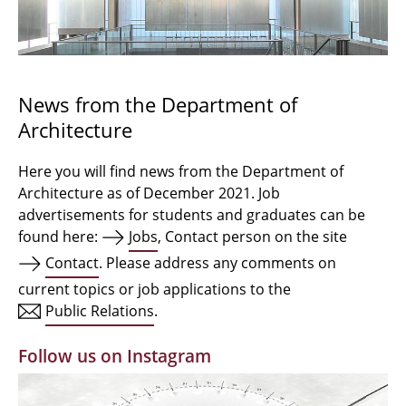
Bachelor Architecture
Bachelor Architecture+
Master Architecture Degree
News from the Department of
Architecture
Qualification profile
Semester Programme
Here you will find news from the Department of
Architecture as of December 2021. Job
Internationales
advertisements for students and graduates can be
found here:
Jobs
, Contact person on the site
Institutes
Contact
. Please address any comments on
current topics or job applications to the
Facilities
Public Relations
.
MBW | Modellbauwerkstatt
Follow us on Instagram
Alumni | cloud club