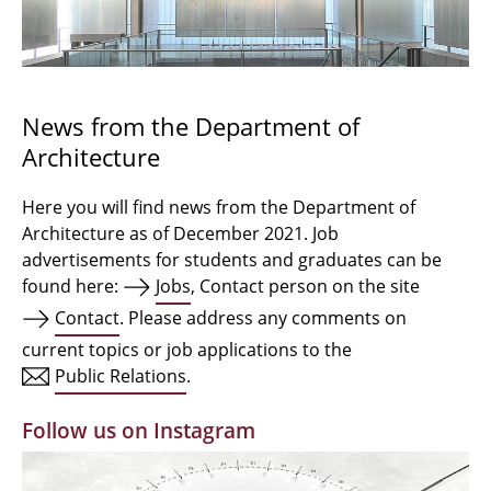
Bachelor Architecture
Bachelor Architecture+
Master Architecture Degree
News from the Department of
Architecture
Qualification profile
Semester Programme
Here you will find news from the Department of
Architecture as of December 2021. Job
Internationales
advertisements for students and graduates can be
found here:
Jobs
, Contact person on the site
Institutes
Contact
. Please address any comments on
current topics or job applications to the
Facilities
Public Relations
.
MBW | Modellbauwerkstatt
Follow us on Instagram
Alumni | cloud club