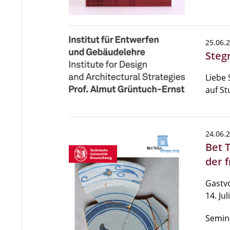
25.06.
Stegr
Liebe 
auf S
24.06.
Bet 
der 
Gastvo
14. Ju
Semina