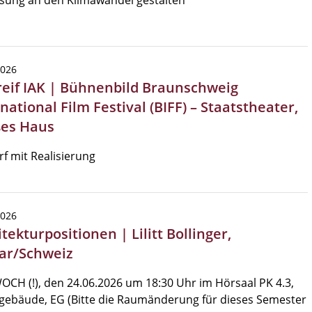
sung an den Klimawandel gestalten
2026
reif IAK | Bühnenbild Braunschweig
national Film Festival (BIFF) – Staatstheater,
es Haus
f mit Realisierung
2026
tekturpositionen | Lilitt Bollinger,
ar/Schweiz
CH (!), den 24.06.2026 um 18:30 Uhr im Hörsaal PK 4.3,
gebäude, EG (Bitte die Raumänderung für dieses Semester