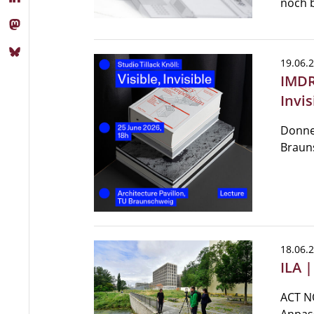
noch b
19.06.
IMDR 
Invis
Donner
Braun
18.06.
ILA 
ACT NO