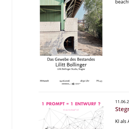
beacht
11.06.
Stegr
KI als