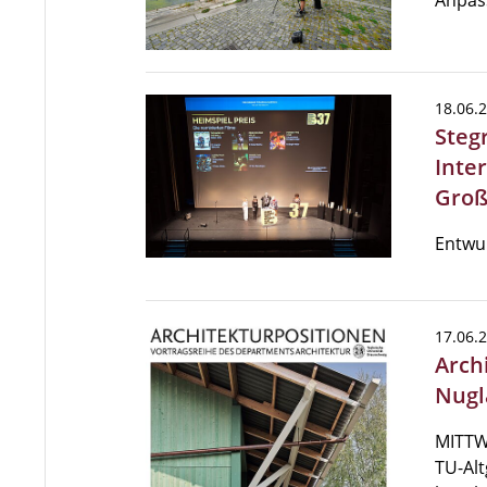
Anpas
18.06.
Steg
Inter
Groß
Entwur
17.06.
Archi
Nugl
MITTWO
TU-Alt