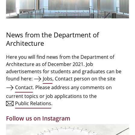
Bachelor Architecture
Bachelor Architecture+
Master Architecture Degree
News from the Department of
Architecture
Qualification profile
Semester Programme
Here you will find news from the Department of
Architecture as of December 2021. Job
Internationales
advertisements for students and graduates can be
found here:
Jobs
, Contact person on the site
Institutes
Contact
. Please address any comments on
current topics or job applications to the
Facilities
Public Relations
.
MBW | Modellbauwerkstatt
Follow us on Instagram
Alumni | cloud club