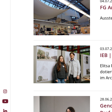
04.07.
FG A
Ausste
03.07.
IEB 
Elitsa
dotier
im Ar
28.06.
Gend