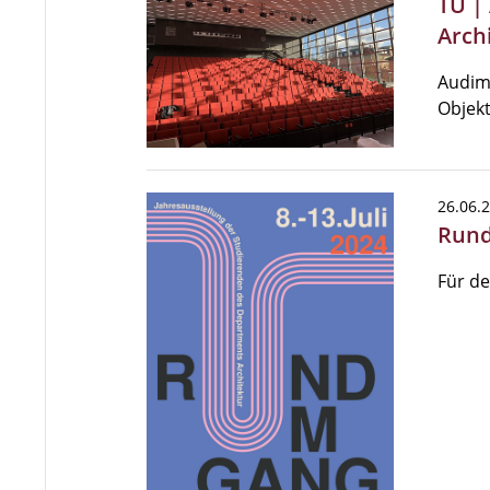
TU |
Arch
Audima
Objekt
26.06.
Rund
Für de