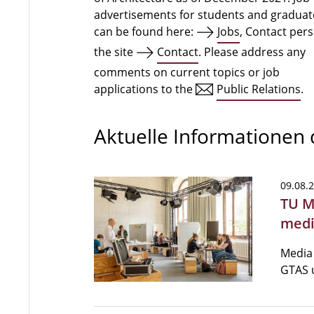
advertisements for students and graduat
can be found here:
Jobs
, Contact per
the site
Contact
. Please address any
comments on current topics or job
applications to the
Public Relations
.
Aktuelle Informationen
09.08.
TU M
medi
Media 
GTAS u