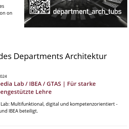
es
son on
 des Departments Architektur
2024
edia Lab / IBEA / GTAS | Für starke
engestützte Lehre
Lab: Multifunktional, digital und kompetenzorientiert -
nd IBEA beteiligt.