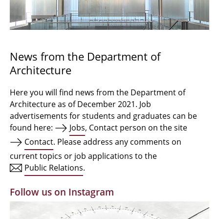
Bachelor Architecture
Bachelor Architecture+
Master Architecture Degree
News from the Department of
Architecture
Qualification profile
Semester Programme
Here you will find news from the Department of
Architecture as of December 2021. Job
Internationales
advertisements for students and graduates can be
found here:
Jobs
, Contact person on the site
Institutes
Contact
. Please address any comments on
current topics or job applications to the
Facilities
Public Relations
.
MBW | Modellbauwerkstatt
Follow us on Instagram
Alumni | cloud club