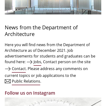
Bachelor Architecture
Bachelor Architecture+
Master Architecture Degree
News from the Department of
Architecture
Qualification profile
Semester Programme
Here you will find news from the Department of
Architecture as of December 2021. Job
Internationales
advertisements for students and graduates can be
found here:
Jobs
, Contact person on the site
Institutes
Contact
. Please address any comments on
current topics or job applications to the
Facilities
Public Relations
.
MBW | Modellbauwerkstatt
Follow us on Instagram
Alumni | cloud club