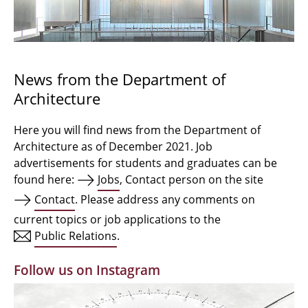
Bachelor Architecture
Bachelor Architecture+
Master Architecture Degree
News from the Department of
Architecture
Qualification profile
Semester Programme
Here you will find news from the Department of
Architecture as of December 2021. Job
Internationales
advertisements for students and graduates can be
found here:
Jobs
, Contact person on the site
Institutes
Contact
. Please address any comments on
current topics or job applications to the
Facilities
Public Relations
.
MBW | Modellbauwerkstatt
Follow us on Instagram
Alumni | cloud club