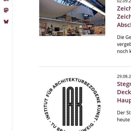
02.09.
Zeic
Zeic
Absc
Die Ge
vergeb
noch 
29.08.
Steg
Deck
Hau
Der St
heute 