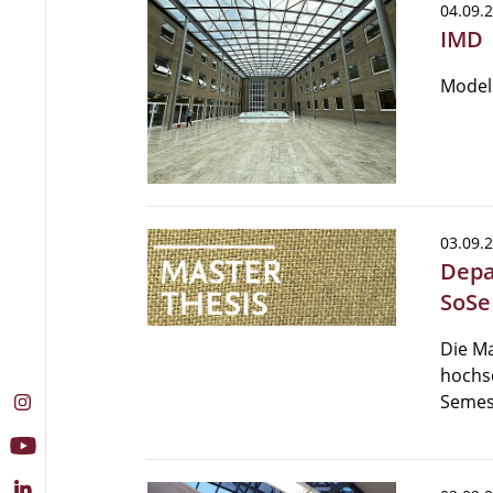
04.09.
IMD
Models
03.09.
Depa
SoSe
Die Ma
hochsc
Semes