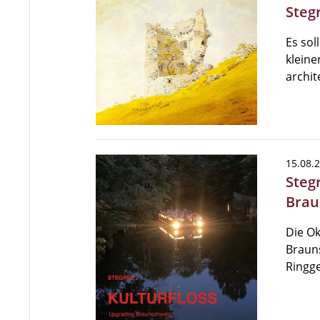
Steg
Es sol
kleine
archi
15.08.
Steg
Brau
Die Ok
Braun
Ringge