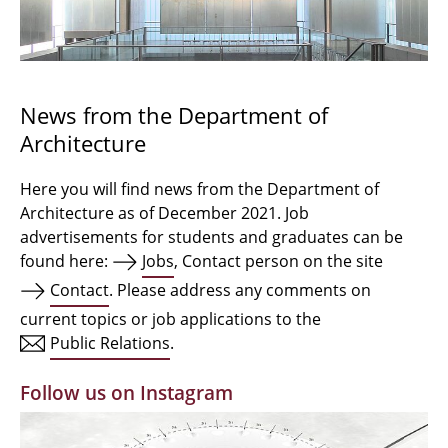
Bachelor Architecture
Bachelor Architecture+
Master Architecture Degree
News from the Department of
Architecture
Qualification profile
Semester Programme
Here you will find news from the Department of
Architecture as of December 2021. Job
Internationales
advertisements for students and graduates can be
found here:
Jobs
, Contact person on the site
Institutes
Contact
. Please address any comments on
current topics or job applications to the
Facilities
Public Relations
.
MBW | Modellbauwerkstatt
Follow us on Instagram
Alumni | cloud club