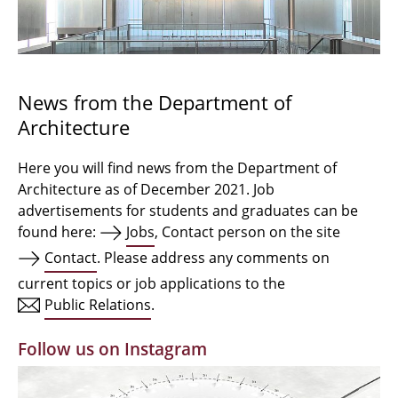
Bachelor Architecture
Bachelor Architecture+
Master Architecture Degree
News from the Department of
Architecture
Qualification profile
Semester Programme
Here you will find news from the Department of
Architecture as of December 2021. Job
Internationales
advertisements for students and graduates can be
found here:
Jobs
, Contact person on the site
Institutes
Contact
. Please address any comments on
current topics or job applications to the
Facilities
Public Relations
.
MBW | Modellbauwerkstatt
Follow us on Instagram
Alumni | cloud club