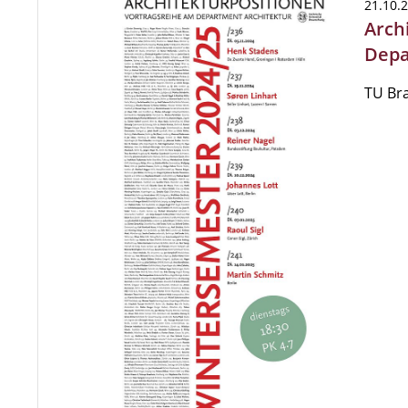
21.10.
Arch
Depa
TU Br