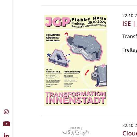
22.10.
ISE 
Trans
Freita
22.10.
Clou