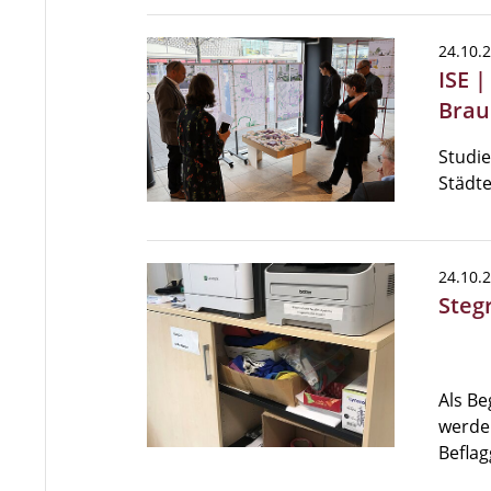
24.10.
ISE 
Brau
Studi
Städt
24.10.
Steg
Als Be
werde
Beflag