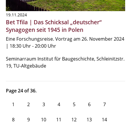
19.11.2024
Bet Tfila | Das Schicksal „deutscher“
Synagogen seit 1945 in Polen
Eine Forschungsreise. Vortrag am 26. November 2024
| 18:30 Uhr - 20:00 Uhr
Seminarraum Institut für Baugeschichte, Schleinitzstr.
19, TU-Altgebäude
Page 24 of 36.
1
2
3
4
5
6
7
8
9
10
11
12
13
14