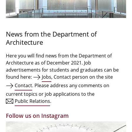
Bachelor Architecture
Bachelor Architecture+
Master Architecture Degree
News from the Department of
Architecture
Qualification profile
Semester Programme
Here you will find news from the Department of
Architecture as of December 2021. Job
Internationales
advertisements for students and graduates can be
found here:
Jobs
, Contact person on the site
Institutes
Contact
. Please address any comments on
current topics or job applications to the
Facilities
Public Relations
.
MBW | Modellbauwerkstatt
Follow us on Instagram
Alumni | cloud club