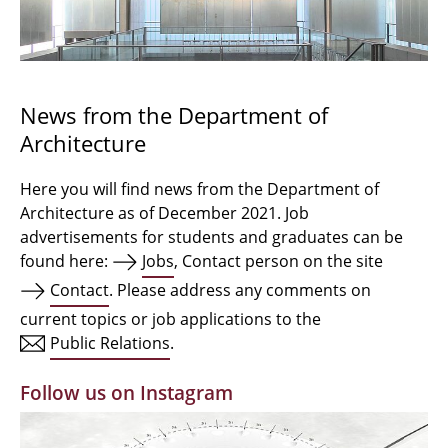
Bachelor Architecture
Bachelor Architecture+
Master Architecture Degree
News from the Department of
Architecture
Qualification profile
Semester Programme
Here you will find news from the Department of
Architecture as of December 2021. Job
Internationales
advertisements for students and graduates can be
found here:
Jobs
, Contact person on the site
Institutes
Contact
. Please address any comments on
current topics or job applications to the
Facilities
Public Relations
.
MBW | Modellbauwerkstatt
Follow us on Instagram
Alumni | cloud club