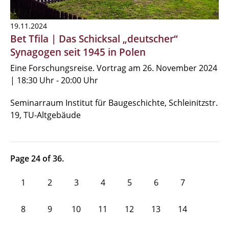
19.11.2024
Bet Tfila | Das Schicksal „deutscher“
Synagogen seit 1945 in Polen
Eine Forschungsreise. Vortrag am 26. November 2024
| 18:30 Uhr - 20:00 Uhr
Seminarraum Institut für Baugeschichte, Schleinitzstr.
19, TU-Altgebäude
Page 24 of 36.
1
2
3
4
5
6
7
8
9
10
11
12
13
14