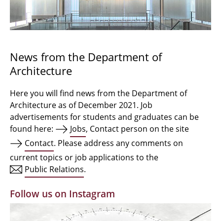
Bachelor Architecture
Bachelor Architecture+
Master Architecture Degree
News from the Department of
Architecture
Qualification profile
Semester Programme
Here you will find news from the Department of
Architecture as of December 2021. Job
Internationales
advertisements for students and graduates can be
found here:
Jobs
, Contact person on the site
Institutes
Contact
. Please address any comments on
current topics or job applications to the
Facilities
Public Relations
.
MBW | Modellbauwerkstatt
Follow us on Instagram
Alumni | cloud club