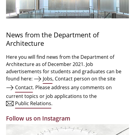
Bachelor Architecture
Bachelor Architecture+
Master Architecture Degree
News from the Department of
Architecture
Qualification profile
Semester Programme
Here you will find news from the Department of
Architecture as of December 2021. Job
Internationales
advertisements for students and graduates can be
found here:
Jobs
, Contact person on the site
Institutes
Contact
. Please address any comments on
current topics or job applications to the
Facilities
Public Relations
.
MBW | Modellbauwerkstatt
Follow us on Instagram
Alumni | cloud club