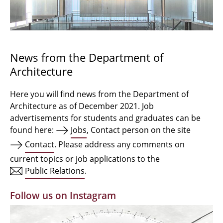
Bachelor Architecture
Bachelor Architecture+
Master Architecture Degree
News from the Department of
Architecture
Qualification profile
Semester Programme
Here you will find news from the Department of
Architecture as of December 2021. Job
Internationales
advertisements for students and graduates can be
found here:
Jobs
, Contact person on the site
Institutes
Contact
. Please address any comments on
current topics or job applications to the
Facilities
Public Relations
.
MBW | Modellbauwerkstatt
Follow us on Instagram
Alumni | cloud club