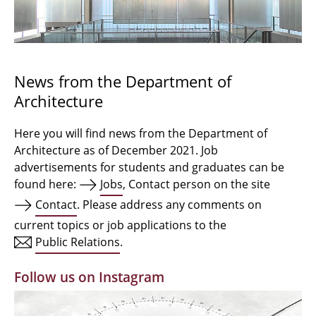
Bachelor Architecture
Bachelor Architecture+
Master Architecture Degree
News from the Department of
Architecture
Qualification profile
Semester Programme
Here you will find news from the Department of
Architecture as of December 2021. Job
Internationales
advertisements for students and graduates can be
found here:
Jobs
, Contact person on the site
Institutes
Contact
. Please address any comments on
current topics or job applications to the
Facilities
Public Relations
.
MBW | Modellbauwerkstatt
Follow us on Instagram
Alumni | cloud club