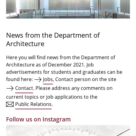
Bachelor Architecture
Bachelor Architecture+
Master Architecture Degree
News from the Department of
Architecture
Qualification profile
Semester Programme
Here you will find news from the Department of
Architecture as of December 2021. Job
Internationales
advertisements for students and graduates can be
found here:
Jobs
, Contact person on the site
Institutes
Contact
. Please address any comments on
current topics or job applications to the
Facilities
Public Relations
.
MBW | Modellbauwerkstatt
Follow us on Instagram
Alumni | cloud club