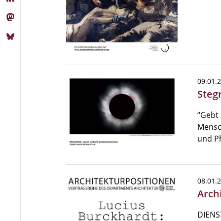
09.01.
Stegr
“Gebt 
Mensch
und P
08.01.
Arch
DIENST