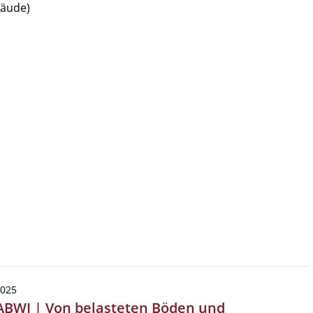
bäude)
2025
ABWI | Von belasteten Böden und