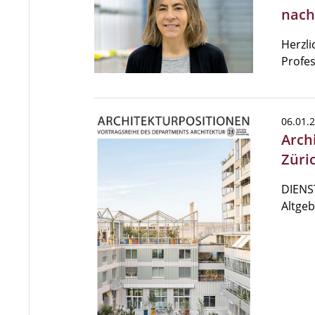
nach
Herzli
Profes
06.01.
Archi
Züri
DIENST
Altge