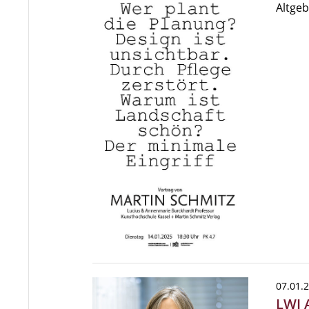
Altge
07.01.
LWI 