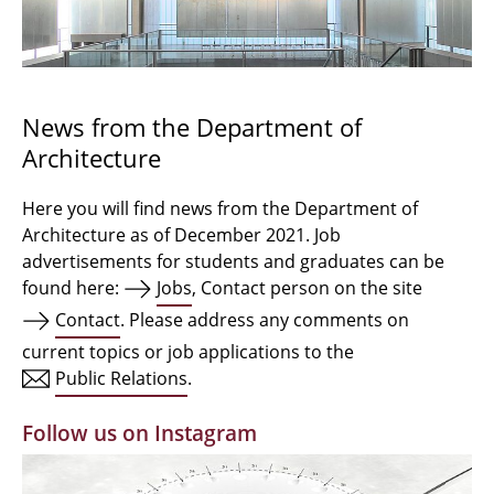
Bachelor Architecture
Bachelor Architecture+
Master Architecture Degree
News from the Department of
Architecture
Qualification profile
Semester Programme
Here you will find news from the Department of
Architecture as of December 2021. Job
Internationales
advertisements for students and graduates can be
found here:
Jobs
, Contact person on the site
Institutes
Contact
. Please address any comments on
current topics or job applications to the
Facilities
Public Relations
.
MBW | Modellbauwerkstatt
Follow us on Instagram
Alumni | cloud club