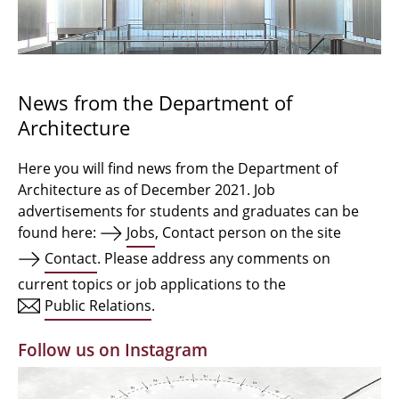
Bachelor Architecture
Bachelor Architecture+
Master Architecture Degree
News from the Department of
Architecture
Qualification profile
Semester Programme
Here you will find news from the Department of
Architecture as of December 2021. Job
Internationales
advertisements for students and graduates can be
found here:
Jobs
, Contact person on the site
Institutes
Contact
. Please address any comments on
current topics or job applications to the
Facilities
Public Relations
.
MBW | Modellbauwerkstatt
Follow us on Instagram
Alumni | cloud club