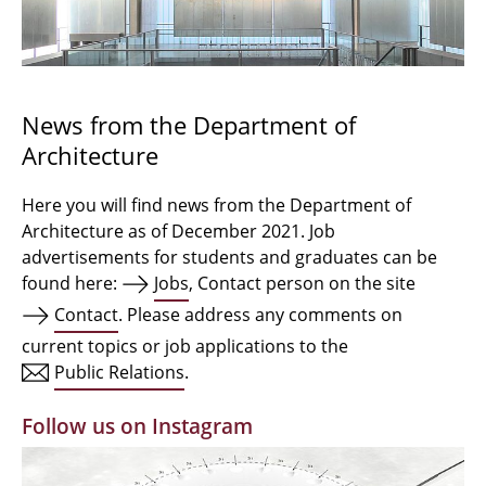
Bachelor Architecture
Bachelor Architecture+
Master Architecture Degree
News from the Department of
Architecture
Qualification profile
Semester Programme
Here you will find news from the Department of
Architecture as of December 2021. Job
Internationales
advertisements for students and graduates can be
found here:
Jobs
, Contact person on the site
Institutes
Contact
. Please address any comments on
current topics or job applications to the
Facilities
Public Relations
.
MBW | Modellbauwerkstatt
Follow us on Instagram
Alumni | cloud club