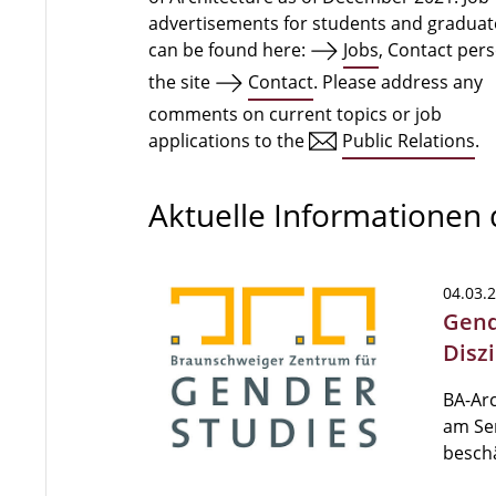
advertisements for students and graduat
can be found here:
Jobs
, Contact per
the site
Contact
. Please address any
comments on current topics or job
applications to the
Public Relations
.
Aktuelle Informationen
04.03.
Gend
Disz
BA-Ar
am Sem
beschä