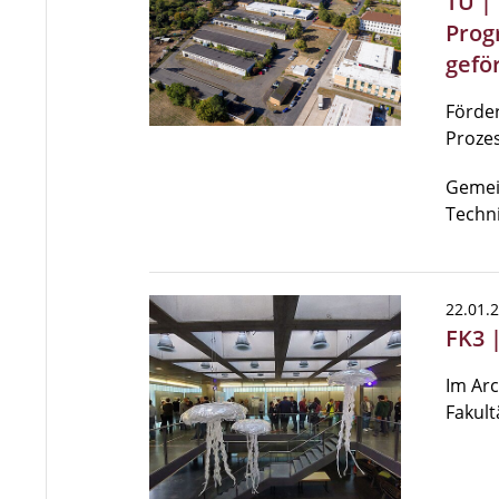
TU |
Prog
gefö
Förder
Proze
Gemei
Techn
22.01.
FK3 
Im Arc
Fakultä