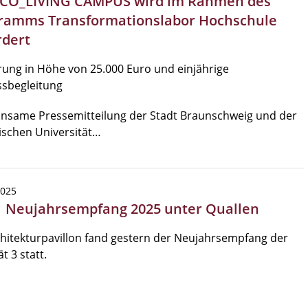
 CO_LIVING CAMPUS wird im Rahmen des
ramms Transformationslabor Hochschule
rdert
ung in Höhe von 25.000 Euro und einjährige
ssbegleitung
nsame Pressemitteilung der Stadt Braunschweig und der
ischen Universität…
2025
| Neujahrsempfang 2025 unter Quallen
hitekturpavillon fand gestern der Neujahrsempfang der
t 3 statt.