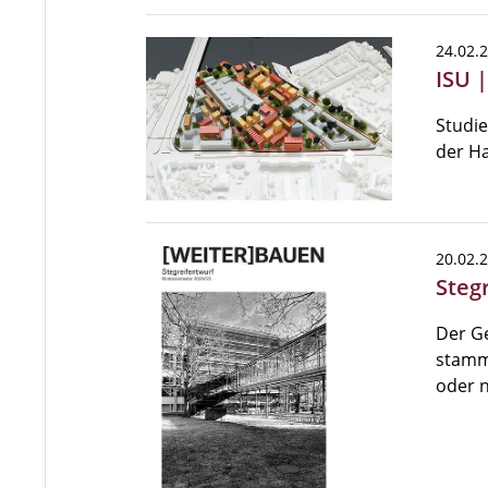
24.02.
ISU 
Studie
der Ha
20.02.
Steg
Der G
stammt
oder 