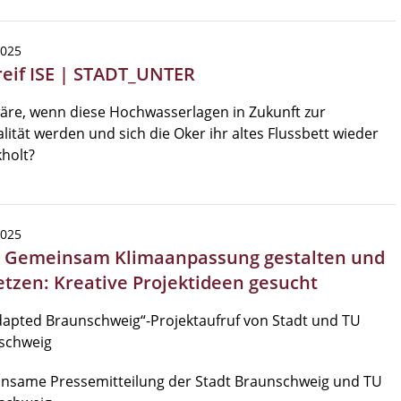
2025
reif ISE | STADT_UNTER
äre, wenn diese Hochwasserlagen in Zukunft zur
ität werden und sich die Oker ihr altes Flussbett wieder
holt?
2025
| Gemeinsam Klimaanpassung gestalten und
tzen: Kreative Projektideen gesucht
apted Braunschweig“-Projektaufruf von Stadt und TU
schweig
nsame Pressemitteilung der Stadt Braunschweig und TU