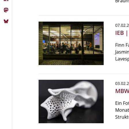
Braun
07.02.
IEB 
Finn F
Jasmin
Lavesp
03.02.
MBW 
Ein Fo
Monats
Struk