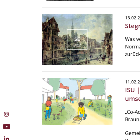
13.02.
Steg
Was w
Normal
zurück
11.02.
ISU 
umse
„Co-Ad
Braun
Gemei