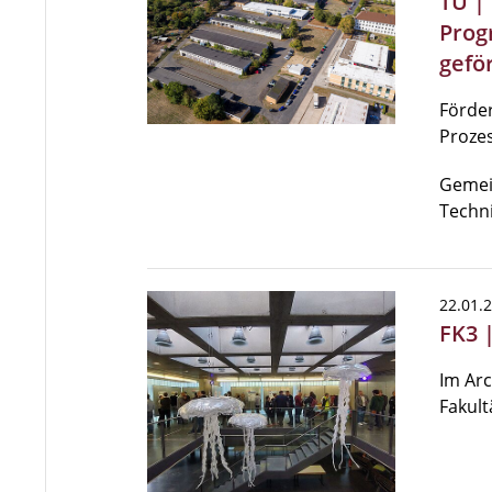
TU |
Prog
gefö
Förder
Proze
Gemei
Techn
22.01.
FK3 
Im Arc
Fakultä