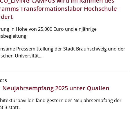
 CO_LIVING CAMPUS wird im Rahmen des
ramms Transformationslabor Hochschule
rdert
ung in Höhe von 25.000 Euro und einjährige
ssbegleitung
nsame Pressemitteilung der Stadt Braunschweig und der
ischen Universität…
2025
| Neujahrsempfang 2025 unter Quallen
hitekturpavillon fand gestern der Neujahrsempfang der
t 3 statt.