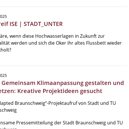
2025
reif ISE | STADT_UNTER
äre, wenn diese Hochwasserlagen in Zukunft zur
ität werden und sich die Oker ihr altes Flussbett wieder
holt?
2025
| Gemeinsam Klimaanpassung gestalten und
tzen: Kreative Projektideen gesucht
apted Braunschweig“-Projektaufruf von Stadt und TU
schweig
nsame Pressemitteilung der Stadt Braunschweig und TU