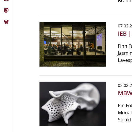
Braun
07.02.
IEB 
Finn F
Jasmin
Lavesp
03.02.
MBW 
Ein Fo
Monats
Struk