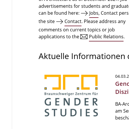
advertisements for students and graduat
can be found here:
Jobs
, Contact per
the site
Contact
. Please address any
comments on current topics or job
applications to the
Public Relations
.
Aktuelle Informationen
04.03.
Gend
Disz
BA-Ar
am Sem
beschä