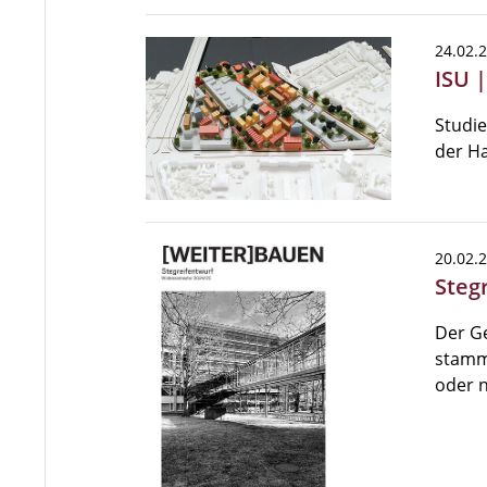
24.02.
ISU 
Studie
der Ha
20.02.
Steg
Der G
stammt
oder 