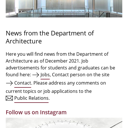
Bachelor Architecture
Bachelor Architecture+
Master Architecture Degree
News from the Department of
Architecture
Qualification profile
Semester Programme
Here you will find news from the Department of
Architecture as of December 2021. Job
Internationales
advertisements for students and graduates can be
found here:
Jobs
, Contact person on the site
Institutes
Contact
. Please address any comments on
current topics or job applications to the
Facilities
Public Relations
.
MBW | Modellbauwerkstatt
Follow us on Instagram
Alumni | cloud club