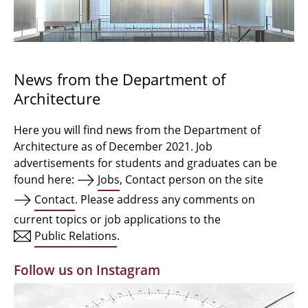
Bachelor Architecture
Bachelor Architecture+
Master Architecture Degree
News from the Department of
Architecture
Qualification profile
Semester Programme
Here you will find news from the Department of
Architecture as of December 2021. Job
Internationales
advertisements for students and graduates can be
found here:
Jobs
, Contact person on the site
Institutes
Contact
. Please address any comments on
current topics or job applications to the
Facilities
Public Relations
.
MBW | Modellbauwerkstatt
Follow us on Instagram
Alumni | cloud club