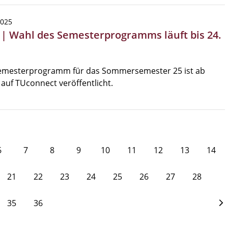
2025
 | Wahl des Semesterprogramms läuft bis 24.
z
emesterprogramm für das Sommersemester 25 ist ab
 auf TUconnect veröffentlicht.
6
7
8
9
10
11
12
13
14
21
22
23
24
25
26
27
28
35
36