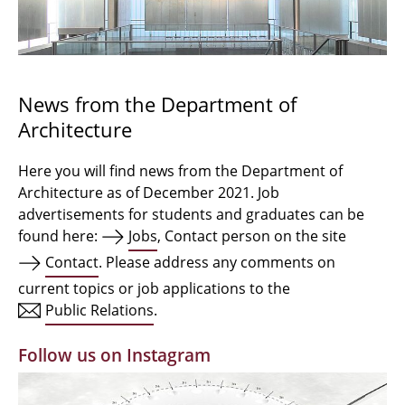
Bachelor Architecture
Bachelor Architecture+
Master Architecture Degree
News from the Department of
Architecture
Qualification profile
Semester Programme
Here you will find news from the Department of
Architecture as of December 2021. Job
Internationales
advertisements for students and graduates can be
found here:
Jobs
, Contact person on the site
Institutes
Contact
. Please address any comments on
current topics or job applications to the
Facilities
Public Relations
.
MBW | Modellbauwerkstatt
Follow us on Instagram
Alumni | cloud club