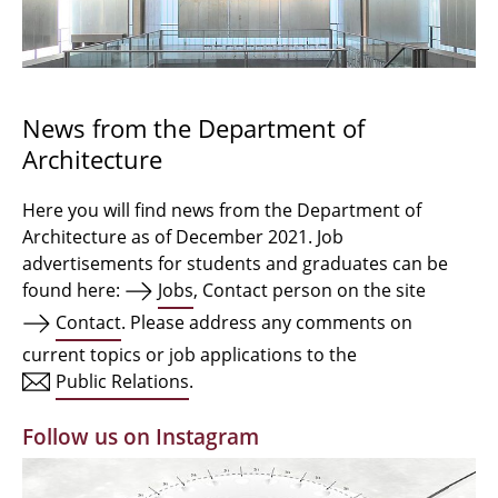
Bachelor Architecture
Bachelor Architecture+
Master Architecture Degree
News from the Department of
Architecture
Qualification profile
Semester Programme
Here you will find news from the Department of
Architecture as of December 2021. Job
Internationales
advertisements for students and graduates can be
found here:
Jobs
, Contact person on the site
Institutes
Contact
. Please address any comments on
current topics or job applications to the
Facilities
Public Relations
.
MBW | Modellbauwerkstatt
Follow us on Instagram
Alumni | cloud club