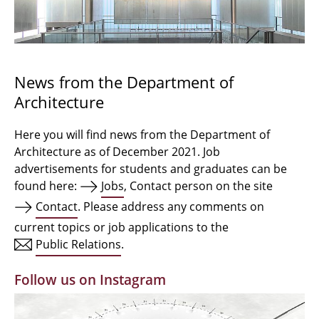
Bachelor Architecture
Bachelor Architecture+
Master Architecture Degree
News from the Department of
Architecture
Qualification profile
Semester Programme
Here you will find news from the Department of
Architecture as of December 2021. Job
Internationales
advertisements for students and graduates can be
found here:
Jobs
, Contact person on the site
Institutes
Contact
. Please address any comments on
current topics or job applications to the
Facilities
Public Relations
.
MBW | Modellbauwerkstatt
Follow us on Instagram
Alumni | cloud club