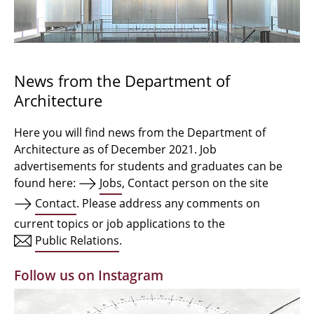
Bachelor Architecture
Bachelor Architecture+
Master Architecture Degree
News from the Department of
Architecture
Qualification profile
Semester Programme
Here you will find news from the Department of
Architecture as of December 2021. Job
Internationales
advertisements for students and graduates can be
found here:
Jobs
, Contact person on the site
Institutes
Contact
. Please address any comments on
current topics or job applications to the
Facilities
Public Relations
.
MBW | Modellbauwerkstatt
Follow us on Instagram
Alumni | cloud club