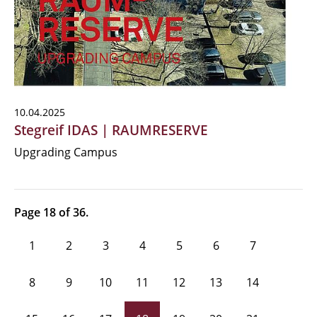
10.04.2025
Stegreif IDAS | RAUMRESERVE
Upgrading Campus
Page 18 of 36.
1
2
3
4
5
6
7
8
9
10
11
12
13
14