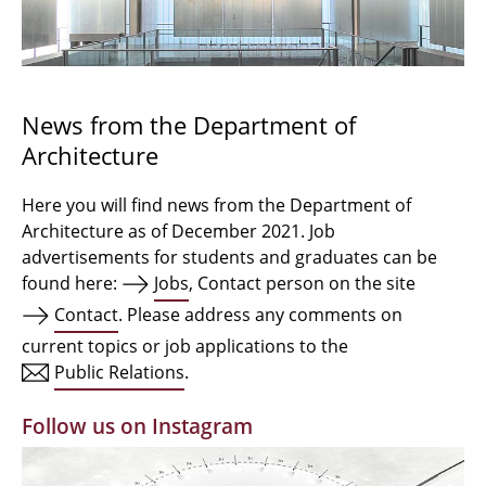
Bachelor Architecture
Bachelor Architecture+
Master Architecture Degree
News from the Department of
Architecture
Qualification profile
Semester Programme
Here you will find news from the Department of
Architecture as of December 2021. Job
Internationales
advertisements for students and graduates can be
found here:
Jobs
, Contact person on the site
Institutes
Contact
. Please address any comments on
current topics or job applications to the
Facilities
Public Relations
.
MBW | Modellbauwerkstatt
Follow us on Instagram
Alumni | cloud club