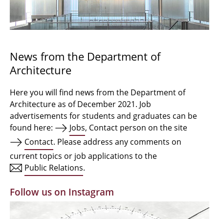
Bachelor Architecture
Bachelor Architecture+
Master Architecture Degree
News from the Department of
Architecture
Qualification profile
Semester Programme
Here you will find news from the Department of
Architecture as of December 2021. Job
Internationales
advertisements for students and graduates can be
found here:
Jobs
, Contact person on the site
Institutes
Contact
. Please address any comments on
current topics or job applications to the
Facilities
Public Relations
.
MBW | Modellbauwerkstatt
Follow us on Instagram
Alumni | cloud club