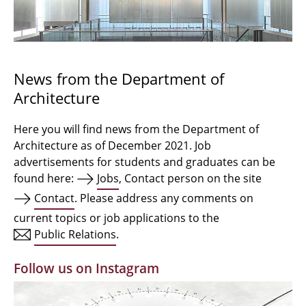
Bachelor Architecture
Bachelor Architecture+
Master Architecture Degree
News from the Department of
Architecture
Qualification profile
Semester Programme
Here you will find news from the Department of
Architecture as of December 2021. Job
Internationales
advertisements for students and graduates can be
found here:
Jobs
, Contact person on the site
Institutes
Contact
. Please address any comments on
current topics or job applications to the
Facilities
Public Relations
.
MBW | Modellbauwerkstatt
Follow us on Instagram
Alumni | cloud club