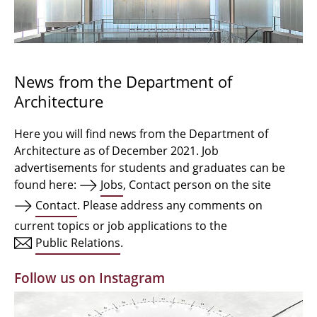
Bachelor Architecture
Bachelor Architecture+
Master Architecture Degree
News from the Department of
Architecture
Qualification profile
Semester Programme
Here you will find news from the Department of
Architecture as of December 2021. Job
Internationales
advertisements for students and graduates can be
found here:
Jobs
, Contact person on the site
Institutes
Contact
. Please address any comments on
current topics or job applications to the
Facilities
Public Relations
.
MBW | Modellbauwerkstatt
Follow us on Instagram
Alumni | cloud club