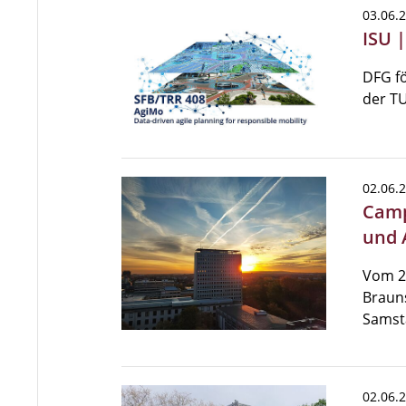
03.06.
ISU 
DFG f
der T
02.06.
Camp
und 
Vom 20
Brauns
Samsta
02.06.