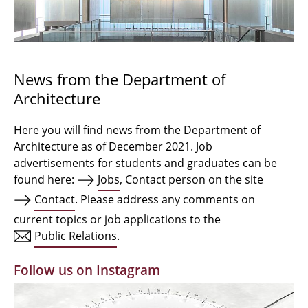
Bachelor Architecture
Bachelor Architecture+
Master Architecture Degree
News from the Department of
Architecture
Qualification profile
Semester Programme
Here you will find news from the Department of
Architecture as of December 2021. Job
Internationales
advertisements for students and graduates can be
found here:
Jobs
, Contact person on the site
Institutes
Contact
. Please address any comments on
current topics or job applications to the
Facilities
Public Relations
.
MBW | Modellbauwerkstatt
Follow us on Instagram
Alumni | cloud club