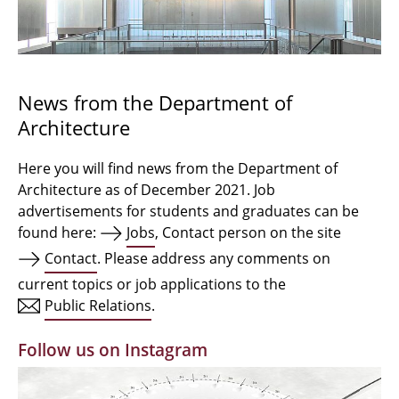
Bachelor Architecture
Bachelor Architecture+
Master Architecture Degree
News from the Department of
Architecture
Qualification profile
Semester Programme
Here you will find news from the Department of
Architecture as of December 2021. Job
Internationales
advertisements for students and graduates can be
found here:
Jobs
, Contact person on the site
Institutes
Contact
. Please address any comments on
current topics or job applications to the
Facilities
Public Relations
.
MBW | Modellbauwerkstatt
Follow us on Instagram
Alumni | cloud club