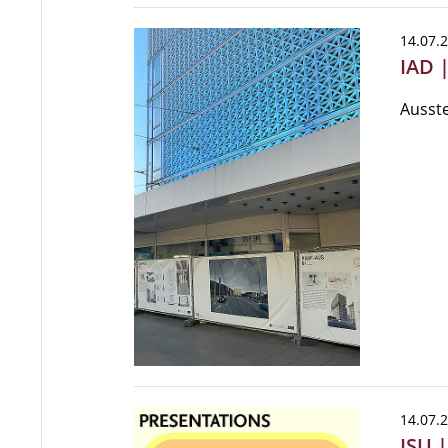
14.07.
IAD 
Ausste
14.07.
ISU 