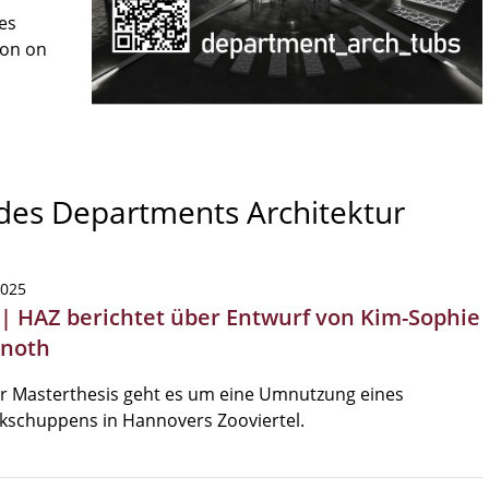
es
son on
 des Departments Architektur
2025
 | HAZ berichtet über Entwurf von Kim-Sophie
hnoth
er Masterthesis geht es um eine Umnutzung eines
kschuppens in Hannovers Zooviertel.