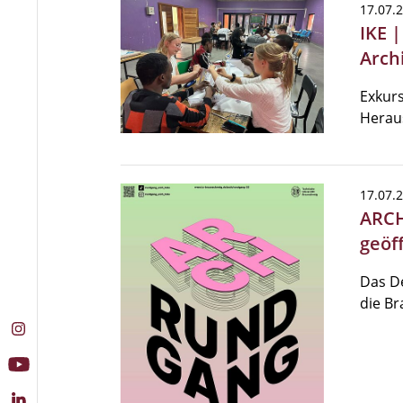
17.07.
IKE 
Archi
Exkurs
Herau
17.07.
ARCH
geöf
Das De
die Br