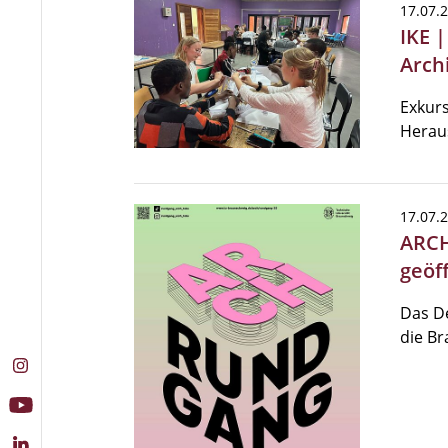
17.07.
IKE 
Archi
Exkurs
Herau
17.07.
ARCH
geöf
Das De
die Br