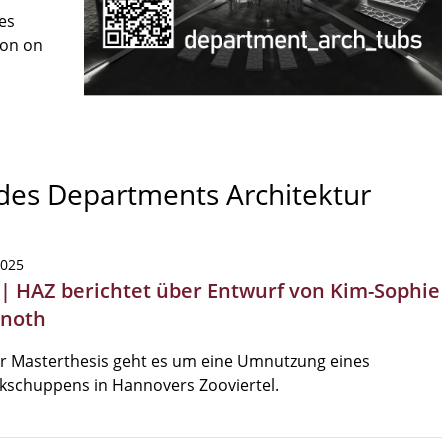
es
son on
 des Departments Architektur
2025
 | HAZ berichtet über Entwurf von Kim-Sophie
hnoth
er Masterthesis geht es um eine Umnutzung eines
kschuppens in Hannovers Zooviertel.